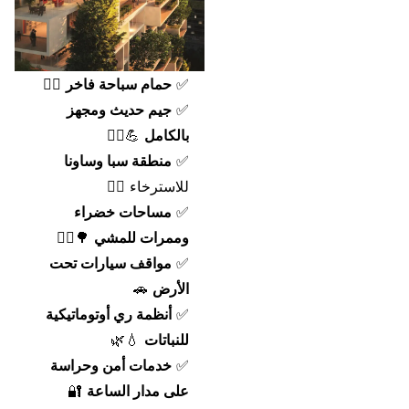
✅
حمام سباحة فاخر
🏊‍♂️
✅
جيم حديث ومجهز
بالكامل
💪🏋️‍♀️
✅
منطقة سبا وساونا
للاسترخاء 🧖‍♂️
✅
مساحات خضراء
وممرات للمشي
🌳🚶‍♂️
✅
مواقف سيارات تحت
الأرض
🚗
✅
أنظمة ري أوتوماتيكية
للنباتات
💧🌿
✅
خدمات أمن وحراسة
على مدار الساعة
🔐