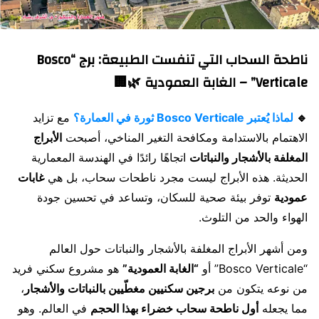
ناطحة السحاب التي تنفست الطبيعة:
برج “Bosco
Verticale” – الغابة العمودية 🌿🏢
🔹
لماذا يُعتبر Bosco Verticale ثورة في العمارة؟
مع تزايد
الاهتمام بالاستدامة ومكافحة التغير المناخي، أصبحت
الأبراج
المغلفة بالأشجار والنباتات
اتجاهًا رائدًا في الهندسة المعمارية
الحديثة. هذه الأبراج ليست مجرد ناطحات سحاب، بل هي
غابات
عمودية
توفر بيئة صحية للسكان، وتساعد في تحسين جودة
الهواء والحد من التلوث.
ومن أشهر الأبراج المغلفة بالأشجار والنباتات حول العالم
“Bosco Verticale” أو
“الغابة العمودية”
هو مشروع سكني فريد
من نوعه يتكون من
برجين سكنيين مغطّيين بالنباتات والأشجار
،
مما يجعله
أول ناطحة سحاب خضراء بهذا الحجم
في العالم. وهو