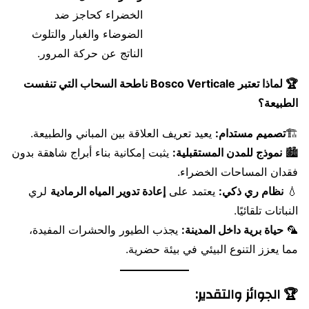
الخضراء كحاجز ضد
الضوضاء والغبار والتلوث
الناتج عن حركة المرور.
🏆 لماذا تعتبر Bosco Verticale ناطحة السحاب التي تنفست
الطبيعة؟
🏗️
تصميم مستدام:
يعيد تعريف العلاقة بين المباني والطبيعة.
🏙️
نموذج للمدن المستقبلية:
يثبت إمكانية بناء أبراج شاهقة بدون
فقدان المساحات الخضراء.
💧
نظام ري ذكي:
يعتمد على
إعادة تدوير المياه الرمادية
لري
النباتات تلقائيًا.
🦜
حياة برية داخل المدينة:
يجذب الطيور والحشرات المفيدة،
مما يعزز التنوع البيئي في بيئة حضرية.
🏆 الجوائز والتقدير: