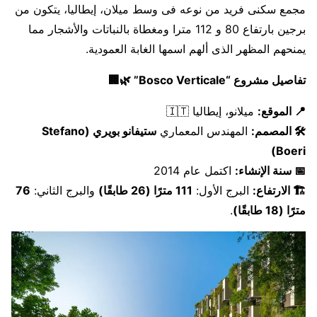
مجمع سكنى فريد من نوعه فى وسط ميلان، إيطاليا، يتكون من
برجين بارتفاع 80 و 112 مترا ومغطاة بالنباتات والأشجار مما
يمنحهم المظهر الذى ألهم اسمها الغابة العمودية.
تفاصيل مشروع “Bosco Verticale” 🌿🏢
📍 الموقع:
ميلانو، إيطاليا 🇮🇹
🛠️ المصمم:
المهندس المعماري
ستيفانو بويري (Stefano
Boeri)
📅 سنة الإنشاء:
اكتمل عام 2014
🏗️ الارتفاع:
البرج الأول:
111 مترًا (26 طابقًا)
والبرج الثاني:
76
مترًا (18 طابقًا)
.