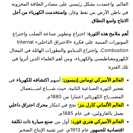
العالم، واعتمدت بشكل رئيسي على مصادر الطاقة المخزونة
في باطن الأرض من نفط وغاز،
واستخدمت الكهرباء من أجل
الانتاج واسع النطاق
.
أهم ملامح هذه الثورة:
اختراع وتطوير صناعة الصلب واختراع
الموتورات المبنية على فكرة «الاحتراق الداخلي» Internal
Combustion، واختراع الدينامو والتطورات الهائلة في المجال
الكهرومغناطيسي والكهرباء، ومن أهم العلماء الذين أثروا في
تلك الفترة:
العالم الأميركي توماس إديسون:
أسهم
اكتشافه للكهرباء
في
تفجير الثورة الصناعية الثانية، حيث شـــاع اســـتعمال
المصبـــاح الكهربائي اعتبارا من 1880م.
العالم الألماني كارل بنز:
نجح في ابتكار
محرك احتراق داخلي
يعمل بالغازولين، في عام 1885م.
العالم الأميركي هنري فورد:
أول من
صنع سيارة ذات تكلفة
اقتصادية للجمهور
عام 1913م، عبر تقنية الإنتاج الضخم