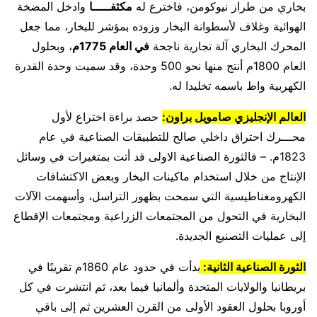
بخاري من طراز نيوكومن، فاخترع له
مكثفـــــا
وادخل المضخة
الهوائية وغلاف لأسطوانة البخار وزوده بمؤشر للبخار، مما جعل
المحرك البخاري آلة تجارية ناجحة
في العام 1775م
، وبحلول
العام 1800م أنتج منها نحو 500 وحدة، وقد سميت وحدة القدرة
الكهربية واط باسمه تخليدا له.
العالم الإنجليزي صامويل براون:
حصد براءة اختراع لأول
محـــرك احتراق داخلي صالح للتطبيقات الصناعية في عام
1823م. – فالثورة الصناعية الاولى قد أتت بمتغيرات في وسائل
الإنتاج من خلال استخدام ماكينات البخار وبعض الاكتشافات
الكهرومغناطيسية التي سمحت بظهور التراسل، وأسهمت الآلات
البخارية في التحول من المجتمعات الزراعية ومجتمعات الإقطاع
إلى عمليات التصنيع الجديدة.
الثورة الصناعية الثانية:
بدأت في حدود عام 1860م تقريبًا في
بريطانيا والولايات المتحدة وألمانيا فيما بعد، ثم انتشرت في كل
أوروبا بحلول العقود الأولى من القرن العشرين ثم إلى باقي