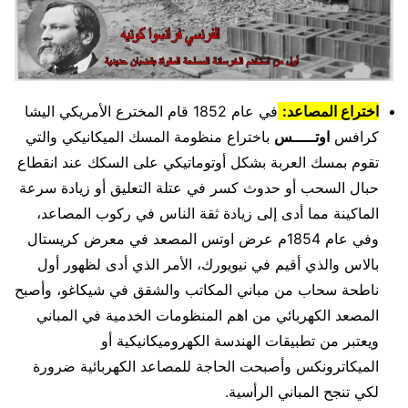
اختراع المصاعد:
في عام 1852 قام المخترع الأمريكي اليشا
كرافس
اوتـــــس
باختراع منظومة المسك الميكانيكي والتي
تقوم بمسك العربة بشكل أوتوماتيكي على السكك عند انقطاع
حبال السحب أو حدوث كسر في عتلة التعليق أو زيادة سرعة
الماكينة مما أدى إلى زيادة ثقة الناس في ركوب المصاعد،
وفي عام 1854م عرض اوتس المصعد في معرض كريستال
بالاس والذي أقيم في نيويورك، الأمر الذي أدى لظهور أول
ناطحة سحاب من مباني المكاتب والشقق في شيكاغو، وأصبح
المصعد الكهربائي من اهم المنظومات الخدمية في المباني
ويعتبر من تطبيقات الهندسة الكهروميكانيكية أو
الميكاترونكس وأصبحت الحاجة للمصاعد الكهربائية ضرورة
لكي تنجح المباني الرأسية.