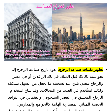
تطوير تقنيات صناعة الزجاج:
يعود تاريخ صناعة الزجاج إلى
نحو سنة 3500 قبل الميلاد في بلاد الرافدين أو في مصر،
والزجاج معدن يلين عند تسخينه ما يجعل من السهل تشكيله.
ولذلك استُخدم في العديد من المجالات، وقد شاع استخدام
الزجاج المعشق في العصر السلجوقي والعثماني في النوافذ
الجصية للمباني المعمارية الهامة كالجوامع والمدارس،
وشهدت صناعة الزجاج تطوراً كبيرا مع الثورة الصناعية كما