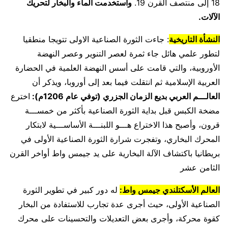
18 إلى منتصف القرن 19.
واستخدمت الماء والبخار لتحريك
الآلات.
النشأة التاريخية
: جاءت الثورة الصناعية الاولى تتويجا منطقيا
لتطور علمي هائل جاء ثمرة لعصر التنوير وعصر النهضة
الأوروبية، والتي قامت على أسس النهضة العلمية في الحضارة
العربية الإسلامية ثم انتقلت فيما بعد إلى أوروبا، ويذكر أن
العالـــم العربي بديع الزمان الجزري (توفي عام 1206م):
اخترع
مضخة الكبس قبل بداية الثورة الصناعية بأكثر من خمســـة
قرون، وأصبح هذا الاختراع هـــو اللبنـــة الأساســـية لابتكار
المحرك البخاري، وتفجرت شرارة الثورة الصناعية الأولى في
بريطانيا باكتشاف الآلة البخارية على يد جيمس واط أواخر القرن
الثامن عشر
العالم الأسكتلندي جيمس واط:
له دور كبير في تطوير الثورة
الصناعية الأولى، حيث أجرى عدة تجارب للاستفادة من البخار
كقوة محركة، وأجرى بعض التعديلات والتحسينات على محرك