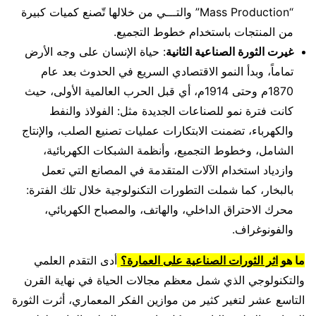
“Mass Production” والتـــي من خلالها تّصنع كميات كبيرة
من المنتجات باستخدام خطوط التجميع.
غيرت الثورة الصناعية الثانية
: حياة الإنسان على وجه الأرض
تماماً، وبدأ النمو الاقتصادي السريع في الحدوث بعد عام
1870م وحتى 1914م، أي قبل الحرب العالمية الأولى، حيث
كانت فترة نمو للصناعات الجديدة مثل: الفولاذ والنفط
والكهرباء، تضمنت الابتكارات عمليات تصنيع الصلب، والإنتاج
الشامل، وخطوط التجميع، وأنظمة الشبكات الكهربائية،
وازدياد استخدام الآلات المتقدمة في المصانع التي تعمل
بالبخار، كما شملت التطورات التكنولوجية خلال تلك الفترة:
محرك الاحتراق الداخلي، والهاتف، والمصباح الكهربائي،
والفونوغراف.
ما هو
اثر الثورات الصناعية على العمارة؟
أدى التقدم العلمي
والتكنولوجي الذي شمل معظم مجالات الحياة في نهاية القرن
التاسع عشر لتغير كثير من موازين الفكر المعماري، أثرت الثورة