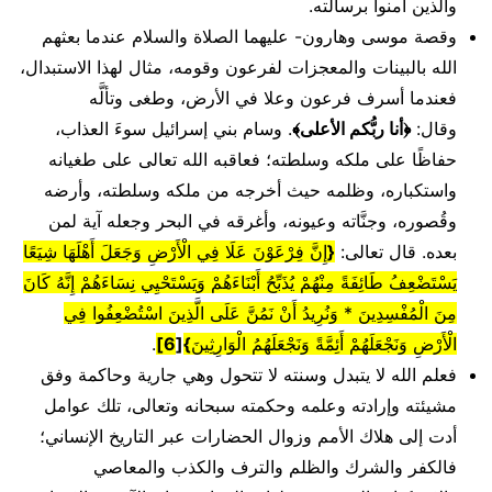
والذين آمنوا برسالته.
وقصة موسى وهارون- عليهما الصلاة والسلام عندما بعثهم
الله بالبينات والمعجزات لفرعون وقومه، مثال لهذا الاستبدال،
فعندما أسرف فرعون وعلا في الأرض، وطغى وتألَّه
وقال:
﴿أنا ربُّكم الأعلى﴾
. وسام بني إسرائيل سوءَ العذاب،
حفاظًا على ملكه وسلطته؛ فعاقبه الله تعالى على طغيانه
واستكباره، وظلمه حيث أخرجه من ملكه وسلطته، وأرضه
وقُصوره، وجنَّاته وعيونه، وأغرقه في البحر وجعله آية لمن
بعده. قال تعالى:
{
إِنَّ فِرْعَوْنَ عَلَا فِي الْأَرْضِ وَجَعَلَ أَهْلَهَا شِيَعًا
يَسْتَضْعِفُ طَائِفَةً مِنْهُمْ يُذَبِّحُ أَبْنَاءَهُمْ وَيَسْتَحْيِي نِسَاءَهُمْ إِنَّهُ كَانَ
مِنَ الْمُفْسِدِينَ * وَنُرِيدُ أَنْ نَمُنَّ عَلَى الَّذِينَ اسْتُضْعِفُوا فِي
الْأَرْضِ وَنَجْعَلَهُمْ أَئِمَّةً وَنَجْعَلَهُمُ الْوَارِثِينَ
}
[
6
]
.
فعلم الله لا يتبدل وسنته لا تتحول وهي جارية وحاكمة وفق
مشيئته وإرادته وعلمه وحكمته سبحانه وتعالى، تلك عوامل
أدت إلى هلاك الأمم وزوال الحضارات عبر التاريخ الإنساني؛
فالكفر والشرك والظلم والترف والكذب والمعاصي