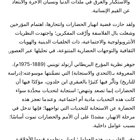
والاستكبار والغرق في ملذات الدنيا ونسيان الآخرة والابتعاد
عن القيم الإنسانية.
ولقد حازت قضية انهيار الحضارات وانتحارها، اهتمام المؤرخين
وشغلت بال الفلاسفة وأرَّقت المفكرين؛ واجتهدت النظريات
الأنثروبولوجية والاجتماعية، ذات الخلفيات الدينية والهويات
الثقافية والتوجهات الحضارية المتنوعة، في تحليلها عبر العصور.
جوهر نظرية المؤرخ البريطاني أرنولد توينبي (1889-1975م)،
المعروفة بـ(التحدي والاستجابة) التي تضمَّنتها موسوعته:(دراسة
للتاريخ) وتأثَّر فيها كثيرًا بالعبقري ابن خلدون، مؤكدًا فيها أن
الحضارات إنما تصعد وتنهض؛ استجابة لتحديات محدَّدة سواء
كانت هذه التحديات مادية أم اجتماعية. وعندما تعجز هذه
الحضارة عن الاستجابة للتحديات التي تواجهها؛ فإنها تدخل في
مرحلة الانهيار، مشددًا على أن الأمم والحضارات تموت أساسًا؛
بسبب عوامل داخلية.
وفي القلب من هذه العوامل؛ انهيار منظومة قيمها الأخلاقية.