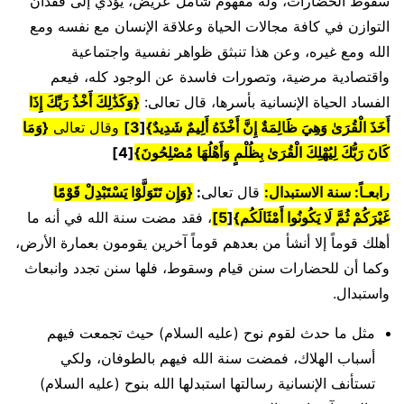
سقوط الحضارات، وله مفهوم شامل عريض، يؤدي إلى فقدان
التوازن في كافة مجالات الحياة وعلاقة الإنسان مع نفسه ومع
الله ومع غيره، وعن هذا تنبثق ظواهر نفسية واجتماعية
واقتصادية مرضية، وتصورات فاسدة عن الوجود كله، فيعم
الفساد الحياة الإنسانية بأسرها، قال تعالى:
{
وَكَذَٰلِكَ أَخْذُ رَبِّكَ إِذَا
أَخَذَ الْقُرَىٰ وَهِيَ ظَالِمَةٌ إِنَّ أَخْذَهُ أَلِيمٌ شَدِيدٌ
}
[
3
]
وقال تعالى
{
وَمَا
كَانَ رَبُّكَ لِيُهْلِكَ الْقُرَىٰ بِظُلْمٍ وَأَهْلُهَا مُصْلِحُونَ
}
[
4
]
رابعـاً: سنة الاستبدال:
قال تعالى
:
{
وَإِن تَتَوَلَّوْا يَسْتَبْدِلْ قَوْمًا
غَيْرَكُمْ ثُمَّ لَا يَكُونُوا أَمْثَالَكُم
}
[
5
]
، فقد مضت سنة الله في أنه ما
أهلك قوماً إلا أنشأ من بعدهم قوماً آخرين يقومون بعمارة الأرض،
وكما أن للحضارات سنن قيام وسقوط، فلها سنن تجدد وانبعاث
واستبدال.
مثل ما حدث لقوم نوح (عليه السلام) حيث تجمعت فيهم
أسباب الهلاك، فمضت سنة الله فيهم بالطوفان، ولكي
تستأنف الإنسانية رسالتها استبدلها الله بنوح (عليه السلام)