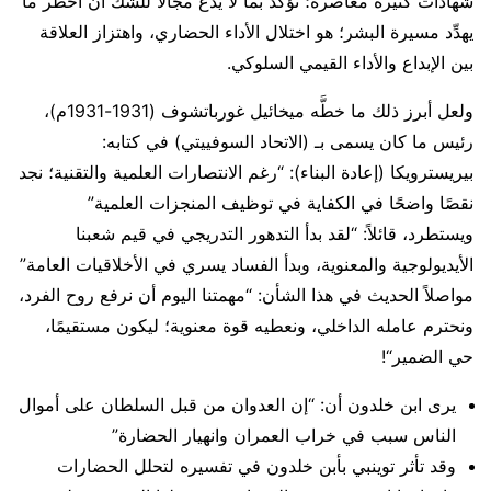
شهادات كثيرة معاصرة؛ تؤكد بما لا يدع مجالاً للشك أن أخطر ما
يهدِّد مسيرة البشر؛ هو اختلال الأداء الحضاري، واهتزاز العلاقة
بين الإبداع والأداء القيمي السلوكي.
ولعل أبرز ذلك ما خطَّه ميخائيل غورباتشوف (1931-1931م)،
رئيس ما كان يسمى بـ (الاتحاد السوفييتي) في كتابه:
بيريسترويكا (إعادة البناء): “رغم الانتصارات العلمية والتقنية؛ نجد
نقصًا واضحًا في الكفاية في توظيف المنجزات العلمية”
ويستطرد، قائلاً: “لقد بدأ التدهور التدريجي في قيم شعبنا
الأيديولوجية والمعنوية، وبدأ الفساد يسري في الأخلاقيات العامة”
مواصلاً الحديث في هذا الشأن: “مهمتنا اليوم أن نرفع روح الفرد،
ونحترم عامله الداخلي، ونعطيه قوة معنوية؛ ليكون مستقيمًا،
حي الضمير“!
يرى ابن خلدون أن: “إن العدوان من قبل السلطان على أموال
الناس سبب في خراب العمران وانهيار الحضارة”
وقد تأثر توينبي بأبن خلدون في تفسيره لتحلل الحضارات