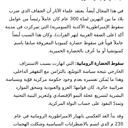
في هذا المجال أيضاً، يعتقد علماء الآثار أن الجفاف الذي ضرب
بلاد ما بين النهرين لمدّة 300 عام كان عاملاً رئيساً من عوامل
سقوط الإمبراطورية الأكدية (السومرية) التي تمركزت في مدينة
أكد (على الصفة الغربية لنهر الفرات)، وكان هذا السبب أيضاً
عاملاً قوياً في سقوط حضارة كمبوديا المعروفة سابقا باسم
كمبوتشيا أو ما عُرف بالحضارة الخميرية.
سقوط الحضارة الرومانية:
التي انهارت بسبب الاستنزاف
الخارجي نتيجة سياسة التوسّع، بالتزامن مع التقهقر الداخلي،
وهذا ما يُمكن تفسيره بعدم وجود حكومة مركزية قوّية وبسياسة
ضرائبية جائرة، كان قوامها: الغزو والعبودية وسحق الموارد
البشرية لتسريع عجلة النمو الإقتصادي ولتعزيز البنية التحتية
وتمددّ النفوذ على حساب النواة المركزية.
وقد بدأ العد العكسي بانهيار الامبراطورية الرومانية في عام
235 م الذي اتسم بالاضطرابات السياسية وشكلت الهجمات