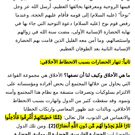
قيمها الروحية ومعرفتها بخالقها العظيم، أرسل الله عز وجل
“نوحاً” (عليه السلام) إلى قومه فأقام عليهم الحجة، وعندما
رفض قوم نوح (عليه السلام) دعوة التوحيد التي جاء بها في
نهاية الحضارة الإنسانية الأولى، مضت سنة الله في زوالهم
واستئصالهم، وما آمن معه القليل الذين قامت بهم الحضارة
الإنسانية الثانية بعد الطوفان العظيم.
ثانياً: تنهار الحضارات بسبب الانحطاط الأخلاقي:
ما هي الأخلاق وكيف لنا أن نصفها؟
الأخلاق هي مجموعة القواعد
التي يحاول من خلالها المجتمع أن يحض أفراده ومؤسساته على
الالتزام بسلوكيات وتصرفات متسقة مع نظام هذا المجتمع وأمنه
ونموه. وقد سقطت كثير من الدول وانهارت بسبب الانحطاط
الأخلاقي، وبالذات عند ظهور المعاصي وارتكاب الخطايا
والانغماس في الذنوب، قال تعالى:
{مِّمَّا خَطِيئَاتِهِمْ أُغْرِقُوا فَأُدْخِلُوا
نَارًا فَلَمْ يَجِدُوا لَهُم مِّن دُونِ اللَّهِ أَنصَارً
ا
}
[
2
]
. ومن تلك الدول
والحضارات:
الحضارة الفارسية، الحضارة الرومانية، الحضارة