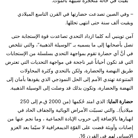
بقيت في حالة متحجرة شبيهة بالموت.
– وفي الصين تصدعت حضارتها في القرن التاسع الميلادي
وبقيت ألف سنة حتى انتهى تحللها.
آمن توينبي أنه كلما ازداد التحدي تصاعدت قوة الإستجابة حتى
تصل بأصحابها إلى ما يسميه بـ “الوسيلة الذهبية”، والتي تتلخص
في أنَّ أي حضارة تقوم بمواجهة التحدي بسلسلة من الإستجابات
التي قد تكون أحياناً غير ناجحة في مواجهة التحديات التي تعترض
طريق النهضة والحضارة، ولكن بالتحدي وكثرة المحاولات
المتنوعة تهتدي الأمم إلى الحل النموذجي الذي يقودها بأمان إلى
النهضة والحضارة، وتكون بذلك قد وصلت إلى الوسيلة الذهبية.
حضارة المايا:
الذي امتد حُكمها (من 2000 ق.م إلى 250
ميلادياً).. والتي تسببّت الأمراض الوبائية والجفاف الحاد في
انهيارها بالإضافة إلى حروب الإبادة الجماعية ، وما نجم عنها من
إصابات وأوبئة قضت على القوّة الديمغرافية لا سيّما بعد الغزو
الإسباني لهم في القرن 16.