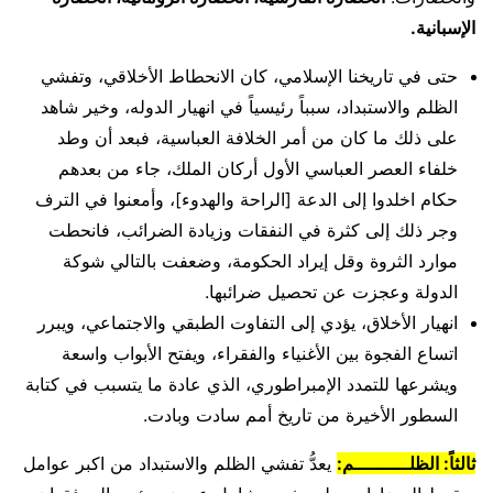
الإسبانية.
حتى في تاريخنا الإسلامي، كان الانحطاط الأخلاقي، وتفشي
الظلم والاستبداد، سبباً رئيسياً في انهيار الدوله، وخير شاهد
على ذلك ما كان من أمر الخلافة العباسية، فبعد أن وطد
خلفاء العصر العباسي الأول أركان الملك، جاء من بعدهم
حكام اخلدوا إلى الدعة [الراحة والهدوء]، وأمعنوا في الترف
وجر ذلك إلى كثرة في النفقات وزيادة الضرائب، فانحطت
موارد الثروة وقل إيراد الحكومة، وضعفت بالتالي شوكة
الدولة وعجزت عن تحصيل ضرائبها.
انهيار الأخلاق، يؤدي إلى التفاوت الطبقي والاجتماعي، ويبرر
اتساع الفجوة بين الأغنياء والفقراء، ويفتح الأبواب واسعة
ويشرعها للتمدد الإمبراطوري، الذي عادة ما يتسبب في كتابة
السطور الأخيرة من تاريخ أمم سادت وبادت.
ثالثاً: الظلــــــــــم:
يعدُّ تفشي الظلم والاستبداد من اكبر عوامل