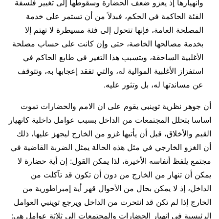
وانهيارها إذ يعزو ضعف الحضارة وسقوطها إلى تغيير فلسفة
الفئة الحاكمة في الحكم، فبدلاً من أن تستمر على خدمة
المصلحة العامة، فإنها تتحول إلى فئة مسيطرة لا تهتم إلا
بخدمة مصالحها الخاصة، حتى وإن كانت على حساب مصلحة
الأغلبية الساحقة، ويتسبب هذا التغير في طابع الحاكم في
استفزاز الأغلبية الموالية له، والتي تفقد إعجابها به، وتتوقف
عن مساندتها له، بل وتثور عليه.
أن جوهر نظرية توينبي يقوم على ان الامم والحضارات تموت
اساسا بتحلل المجتمعات من الداخل بسبب عوامل داخلية كانهيار
القيم والأخلاق، قبل أن يأتيها غزو من الخارج ليجهز عليها، ذلك
أن الغزو الخارجي في مثل هذه الحالة يمثل الضربة القاضية في
مجتمع يلفظ أنفاسه الأخيرة، لذا يمكن القول: إن أية حضارة لا
يمكن أن تنهار من الخارج من دون أن تكون قد تآكلت من
الداخل، إذ لا يمكن بحال من الأحوال قهر أية إمبراطورية من
الخارج إذا لم تكن قد انتحرت من الداخل ويرجع توينبي العوامل
الرئيسية في انهيار الحضارات والمجتمعات الى ثلاثة عوامل هي: