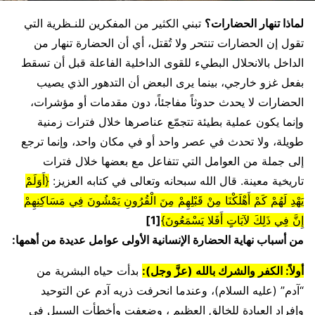
لماذا تنهار الحضارات؟
تبني الكثير من المفكرين للنـظرية التي
تقول إن الحضارات تنتحر ولا تُقتل، أي أن الحضارة تنهار من
الداخل بالانحلال البطيء للقوى الداخلية الفاعلة قبل أن تسقط
بفعل غزو خارجي، بينما يرى البعض أن التدهور الذي يصيب
الحضارات لا يحدث حدوثاً مفاجئاً، دون مقدمات أو مؤشرات،
وإنما يكون عملية بطيئة تتجمّع عناصرها خلال فترات زمنية
طويلة، ولا تحدث في عصر واحد أو في مكان واحد، وإنما ترجع
إلى جملة من العوامل التي تتفاعل مع بعضها خلال فترات
تاريخية معينة. قال الله سبحانه وتعالى في كتابه العزيز:
{أَوَلَمْ
يَهْدِ لَهُمْ كَمْ أَهْلَكْنَا مِنْ قَبْلِهِمْ مِنَ الْقُرُونِ يَمْشُونَ فِي مَسَاكِنِهِمْ
إِنَّ فِي ذَلِكَ لآيَاتٍ أَفَلا يَسْمَعُونَ}
[1]
من أسباب نهاية الحضارة الإنسانية الأولى عوامل عديدة من أهمها:
أولاً: الكفر والشرك بالله (عزَّ وجل):
بدأت حياه البشرية من
“آدم” (عليه السلام)، وعندما انحرفت ذريه آدم عن التوحيد
وإفراد العبادة للخالق العظيم ، وضعفت وأخطأت السبيل في