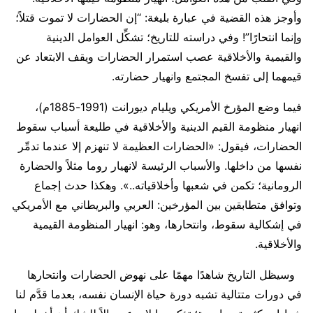
وأوجز هذه القضية في عبارة بليغة: “إن الحضارات لا تموت قتلاً؛
وإنما انتحارًا”! وفي دراسته للتاريخ؛ تشكِّل العوامل الدينية
والقيمية والأخلاقية عصب استمرار الحضارات ويقف الابتعاد عن
قيمهما إلى تفسخ المجتمع وانهيار حضارته.
فيما وضع المؤرخ الأمريكي ويليام ديورانت (1991-1885م)،
انهيار منظومة القيم الدينية والأخلاقية في طليعة أسباب سقوط
الحضارات، فيقول: «الحضارات العظيمة لا تنهزم إلا عندما تدمِّر
نفسها من داخلها. والأسباب الرئيسة لانهيار روما مثلاً والحضارة
الرومانية؛ تكمن في شعبها وأخلاقياته..». وهكذا حدث إجماع
وتوافق متطابقين بين المؤرخين: العربي والبريطاني مع الأمريكي
في إشكالية سقوط، وانتحارها، وهو: انهيار المنظومة القيمية
والأخلاقية.
وسيظل التاريخ شاهدًا مهمًا على نهوض الحضارات وانتحارها
في دورات متتالية تشبه دورة حياة الإنسان نفسه، بعدما قدَّم لنا