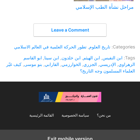
مراحل نشأة الطب الإسلامي
Leave a Comment
Categories:
تاريخ العلوم
,
تطور الحركة العلمية في العالم الاسلامي
Tags:
ابن النفيس
,
ابن الهيثم
,
ابن خلدون
,
ابن سينا
,
ابو القاسم
الزهراوي
,
الإدريسي
,
الجزري
,
الخوارزمي
,
الفارابي
,
بنو موسى
,
كيف غيّر
العلماء المسلمون وجه التاريخ؟
من نحن؟
سياسة الخصوصية
القائمة الرئيسية
Exit mobile version