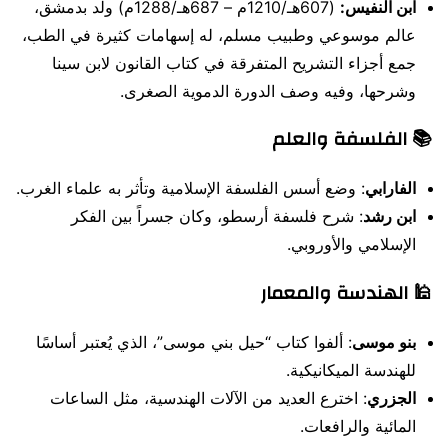
ابن النفيس:
(607هـ/1210م – 687هـ/1288م) ولد بدمشق،
عالم موسوعي وطبيب مسلم، له إسهامات كثيرة في الطب،
جمع أجزاء التشريح المتفرقة في كتاب القانون لابن سينا
وشرحها، وفيه وصف الدورة الدموية الصغرى.
📚 الفلسفة والعلم
الفارابي
: وضع أسس الفلسفة الإسلامية وتأثر به علماء الغرب.
ابن رشد
: شرح فلسفة أرسطو، وكان جسراً بين الفكر
الإسلامي والأوروبي.
🕌 الهندسة والمعمار
بنو موسى
: ألفوا كتاب “حيل بني موسى”، الذي يُعتبر أساسًا
للهندسة الميكانيكية.
الجزري
: اخترع العديد من الآلات الهندسية، مثل الساعات
المائية والرافعات.