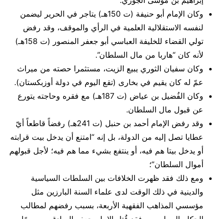
وكان الإمام أبو حنيفة (ت 150هـ) يتاجر في الحرير ليضمن
لنفسه الاستقلالية العلمية في الرأي والموقف، وقد رفض
تولي القضاء للخليفة العباسي أبو جعفر المنصور (ت 158هـ)
لأنه كان “هاربا من مال السلطان”.
وكان سفيان الثوري يبيع الزيت، مستثمرا حصته من ميراث
عمّ له كان يقيم في بخارى (تقع اليوم في دولة أوزبكستان).
وكان الفُضيل بن عياض (ت 187هـ) مع فقره وحاجته يتورع
عن قبول مال السلطان.
وقد رفض الإمام أحمد بن حنبل (ت 241هـ) رفضاً قاطعاً أيّ
عطايا تصل إليه من الدولة، بل إنه “امتنع أن يدخل بيت قرابته
أو يدخل بيتا هم فيه، أو ينتفع بشيء مما هم فيه؛ لأجل قبولهم
أموال السلطان”؛
ومع ذلك فقد ظهرت الخلافات بين السلطات السياسية
والدينية في ذلك الوقت لدى علماء السنة البارزين مثل
مؤسسي المذاهب الفقهية الأربعة، بسبب رفضهم لمطالب
الحكام السياسيين. فقد قُتل الامام جعفر الصادق مسمومًا،