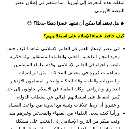
انتقلت هذه المعرفة إلى أوروبا، مما ساهم في إطلاق عصر
النهضة الأوروبي.
🔥 هل تعتقد أننا يمكن أن نشهد عصرًا ذهبيًا جديدًا؟
😊
كيف حافظ علماء الإسلام على استقلاليتهم؟
في عصر ازدهار العلم في العالم الإسلامي شاهدنا كيف خلف
وجود التجار الداعمين للعلم، والعلماء المستقلين بيئة فكرية
نابضة بالحياة في العالم الإسلامي. وقدم علماء المسلمين
مساهمات كبيرة في مختلف المجالات، مثل الرياضيات
والبصريات والطب، وقاد الحكام والتجار المسلمون الازدهار
التجاري والزراعي. وكان العلماء في الاسلام يحاولون إلى حد
كبير الحفاظ على استقلالهم المالي عن سلطات الدولة،
واعتبروا أن ربط علاقات وثيقة مع الدولة من بواعث الفساد.
ورأينا كيف سعى العلماء من الفقهاء والمحدثين وغيرهم منذ
وقت مبكر من التاريخ الإسلامي إلى التغلب على مشكلة
الاستقلال المالي باعتباره البوابة الكبرى للاستقلال العلمي؛