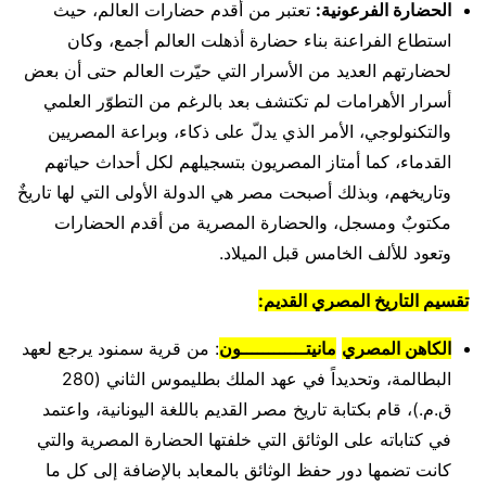
الحضارة الفرعونية:
تعتبر من أقدم حضارات العالم، حيث
استطاع الفراعنة بناء حضارة أذهلت العالم أجمع، وكان
لحضارتهم العديد من الأسرار التي حيّرت العالم حتى أن بعض
أسرار الأهرامات لم تكتشف بعد بالرغم من التطوّر العلمي
والتكنولوجي، الأمر الذي يدلّ على ذكاء، وبراعة المصريين
القدماء، كما أمتاز المصريون بتسجيلهم لكل أحداث حياتهم
وتاريخهم، وبذلك أصبحت مصر هي الدولة الأولى التي لها تاريخٌ
مكتوبٌ ومسجل، والحضارة المصرية من أقدم الحضارات
وتعود للألف الخامس قبل الميلاد.
تقسيم التاريخ المصري القديم
:
الكاهن المصري
مانيتــــــــــــون
: من قرية سمنود يرجع لعهد
البطالمة، وتحديداً في عهد الملك بطليموس الثاني (280
ق.م.)، قام بكتابة تاريخ مصر القديم باللغة اليونانية، واعتمد
في كتاباته على الوثائق التي خلفتها الحضارة المصرية والتي
كانت تضمها دور حفظ الوثائق بالمعابد بالإضافة إلى كل ما