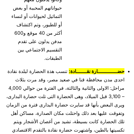
حيواناتهم المحببة أو بعض
التماثيل لحيوانات أو لنساء
أو للطيور، وتم اكتشاف
أكثر من 40 موقع و600
مدفن يدلون على تقدم
التقسيم الاجتماعي بين
الطبقات.
حضـــــــــــــارة نقـــــــادة:
ﺗﻨﺴﺐ ﻫﺬﺓ ﺍﻟﺤﻀﺎﺭﺓ ﻟﺒﻠﺪﺓ ﻧﻘﺎﺩﺓ
ﺍﺣﺪﻯ ﻣﺪﻥ ﻣﺤﺎﻓﻈﺔ ﻗﻨﺎ في صعيد مصر، وقد ﻣﺮﺕ ﺑﺜﻼﺙ
ﻣﺮﺍﺣﻞ: ﺍﻻﻭﻟﻰ ﻭﺍﻟﺜﺎﻧﻴﺔ ﻭﺍﻟﺜﺎﻟﺜﺔ، في الفترة من حوالي 4,000
– 3,100 قبل الميلاد، وهى الحضارة التى تلت حضارة البدارى،
ويرى البعض بأنها قد سايرت حضارة البدارى فترة من الزمان
وتفوقت عليها بعد ذلك واحتلت مكان الصدارة، مساكن أهل
تلك الحضارة كانت بسيطة، تشيد من أغصان الأشجار ويتم
تكسيتها بالطين، واشتهرت حضارة نقادة بالتقدم الاقتصادي