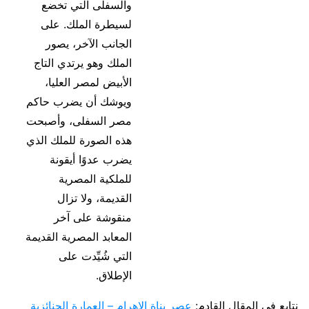
والسفلى التي تخضع
لسيطرة الملك. على
الجانب الآخر، يصور
الملك وهو يرتدي التاج
الأبيض لمصر العليا،
ويوشك أن يضرب حاكم
مصر السفلى، وأصبحت
هذه الصورة للملك الذي
يضرب عدوًا أيقونة
للملكية المصرية
القديمة، ولا تزال
منقوشة على آخر
المعابد المصرية القديمة
التي شُيِّدت على
الإطلاق.
نتابع في المقال القادم:
عصر بناة الاهرام – العمارة الجنائزية