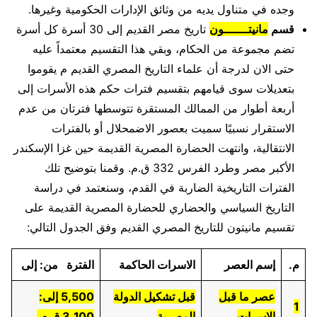
وجده في متناول يديه من وثائق الإدارات الحكومية وغيرها.
قسم
مانيتـــــــون
تاريخ مصر القديم إلى 30 أسرة كل أسرة
تضم مجموعة من الحكام، وبقي هذا التقسيم معتمداً عليه
حتى الان لدرجة أن علماء التاريخ المصري القديم م يقوموا
بتعديلات سوى قيامهم بتقسيم فترات حكم هذه الأسرات إلى
أربعة أطوار من الممالك المستقرة تتوسطها فترتان من عدم
الاستقرار نسبيًا سميت بعصور الاضمحلال أو بالفترات
الانتقالية، وانتهت الحضارة المصرية القديمة حين غزا الإسكندر
الأكبر مصر وطرد الفرس 332 ق.م. وقمنا بتوضيح تلك
الفترات التاريخية الضاربة في القدم، وسنعتمد في دراسة
التاريخ السياسي والحضاري للحضارة المصرية القديمة على
تقسيم مانيتون للتاريخ المصري القديم وفق الجدول التالي:
م.
إسم العصر
الاسرات الحاكمة
الفترة من: إلى
عصر ما قبل
قبل تشكيل الدولة
5,500 إلى:
1
الاسرات
المصرية
3,100 ق.م.