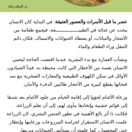
عصر ما قبل الأسرات والعصور العتيقة
: في البداية كان الانسان
يبحث عن غذائة في الطبيــــــــــــــــعة، فيجمع طعامة من
الأشجار والنباتات، أو يصطاد الحيوانات والاسماك، فكان دائم
التنقل وراء الطعام والماء.
ونشأت العمارة مع بدء البشرية عندما اقتضت الحاجة ليحمي
الانسان نفسه من الأخطار التي كانت محيطة به، فبدأ الصيادون
الأوائل في سكن الكهوف الطبيعية والمغارات الصخرية مع سد
فتحاتها بقطع كبيرة من الأحجار طالبين الدفء والأمان.
ورعاة الأغنام لجؤوا إلى إقامة الخيام من جلود الأغنام بعد شدها
إلى قوائم خشبية وإتخاذها مأوى لهم، إلى أن تعلم الزراعة،
فكانت ذا أثر بالغ الأهمية في تطور الجنس البشري، لان الزراعة
علمت الانسان الاستقرار لحراسة المزروعات ورعايتها وإنتظار
جني المحصول، كما علمته أن يستأنس الحيوانات ويربيها.