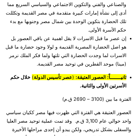
والصناعي والفني والتكوين الاجتماعي والسياسي السريع مما
أدى إلى نشأة إمارات كبيرة متقدمة في مصر القديمة وتكللت
تلك الحضارة بتكوين الوحدة بين شمال مصر وجنوبها مع بدء
حكم الأسرة الأولى.
إن عصر ما قبل الاسرات ﻻ يقل ﺍﻫﻤﻴﺔ ﻋﻦ ﺑﺎﻗﻲ ﺍﻟﻌﺼﻮﺭ ﺑﻞ
ﻫﻮ ﺍﺻﻞ ﺍﻟﺤﻀﺎﺭﺓ ﺍﻟﻤﺼﺮﻳﺔ ﺍﻟﻘﺪﻳﻤﺔ ﻭ ﻟﻮﻻ ﻭﺟﻮﺩ ﺣﻀﺎﺭﺓ ﻣﺎ ﻗﺒﻞ
ﺍﻻﺳﺮات ﻟﻤﺎ ﻭﺟﺪﺕ ﺍﻟﺤﻀﺎﺭﺓ ﺍﻟﺘﻲ ﺗﻠﺘﻬﺎ ﻭﻟﻤﺎ ﻓﻜﺮ ﺍﻟﻤﻠﻚ ﻧﺮﻣﺮ
(مينا) ﻣﻮﺣﺪ ﺍﻟﻘﻄﺮﻳﻦ ﻓﻲ ﺗﻮﺣﻴﺪ ﻣﺼﺮ ﺍﻟﻘﺪﻳﻤﺔ.
ثانيـــــــاً:
ا
لعصور العتيقة:
(
عصر تأسيس الدولة
)
خلال حكم
الأسرتين الأولى والثانية.
الفترة ما بين (3100 – 2690 ق.م)
العصور العتيقة هي الفترة التي ظهرت فيها مصر ككيان سياسي
واحد حوالي عام 3,100 ق.م. وقد تمت عملية توحيد مصر العليا
والسفلى بشكل تدريجي، ولكن يبدو أن إحدى مراحلها الأخيرة