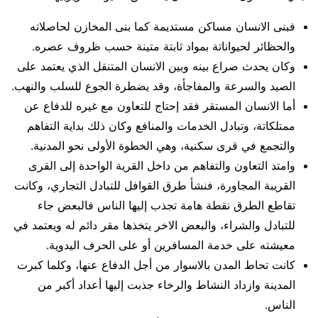
فبنى الانسان مساكن مستديمة كما بنى المخازن لحاصلاته
والحظائر لحيواناتة بمواد ثابتة متينة حسب ظروف عصره.
وكان يحدث صراع بينه وبين الانسان المتنقل الذي يعتمد على
الصيد والسرعة والمفاجأة، وقد يضطرة الجوع للسلب والنهب.
أما الانسان المستقر فقد إحتاج للتعاون مع غيره للدفاع عن
ممتلكاتة، وتبادل الخدمات والمنافع وكان ذلك بداية التفاهم
والتجمع في قرى سكنية، وهي الخطوة الأولى نحو المدنية.
وامتد التعاون والتفاهم من داخل القرية الواحدة إلى القرى
القريبة المجاورة، فنشأ طرق القوافل للتبادل التجاري، وكانت
تقاطع الطرق نقطة هامة تجذب إليها الناس فالبعض جاء
للتبادل والشراء، والبعض الاخر يتخذها مقر دائم له ويعتمد في
معيشته على خدمة المسافرين أو على الحرف اليدوية.
كانت تحاط المدن بالاسوار من أجل الدفاع عنها، وكلما كبرت
المدينة وازداد النشاط والرخاء جذبت إليها أعداد أكبر من
الناس.