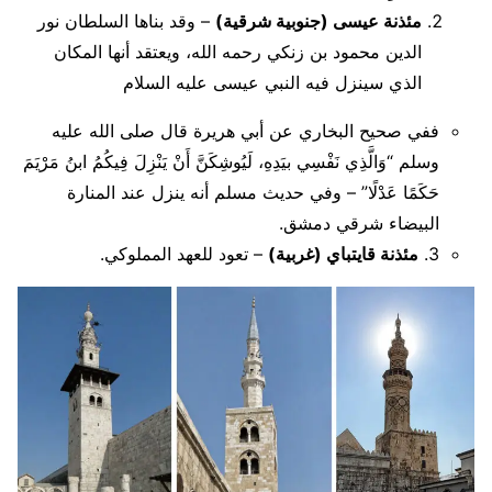
مئذنة عيسى (جنوبية شرقية)
– وقد بناها السلطان نور
الدين محمود بن زنكي رحمه الله، ويعتقد أنها المكان
الذي سينزل فيه النبي عيسى عليه السلام
ففي صحيح البخاري عن أبي هريرة قال صلى الله عليه
وسلم “وَالَّذِي نَفْسِي بيَدِهِ، لَيُوشِكَنَّ أَنْ يَنْزِلَ فِيكُمُ ابنُ مَرْيَمَ
حَكَمًا عَدْلًا” – وفي حديث مسلم أنه ينزل عند المنارة
البيضاء شرقي دمشق.
3.
مئذنة قايتباي (غربية)
– تعود للعهد المملوكي.