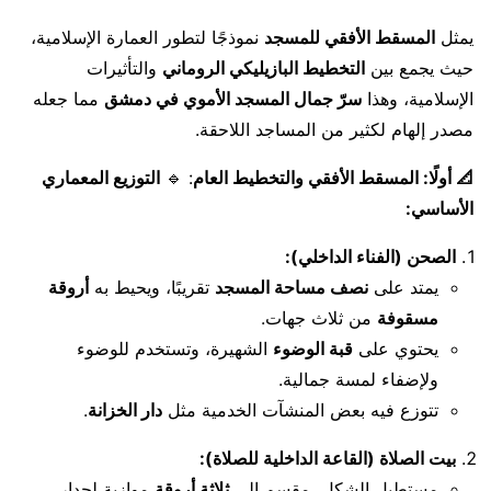
يمثل
المسقط الأفقي للمسجد
نموذجًا لتطور العمارة الإسلامية،
حيث يجمع بين
التخطيط البازيليكي الروماني
والتأثيرات
الإسلامية، وهذا
سرّ جمال المسجد الأموي في دمشق
مما جعله
مصدر إلهام لكثير من المساجد اللاحقة.
📐 أولًا: المسقط الأفقي والتخطيط العام
: 🔹
التوزيع المعماري
الأساسي:
الصحن (الفناء الداخلي):
يمتد على
نصف مساحة المسجد
تقريبًا، ويحيط به
أروقة
مسقوفة
من ثلاث جهات.
يحتوي على
قبة الوضوء
الشهيرة، وتستخدم للوضوء
ولإضفاء لمسة جمالية.
تتوزع فيه بعض المنشآت الخدمية مثل
دار الخزانة
.
بيت الصلاة (القاعة الداخلية للصلاة):
مستطيل الشكل، مقسم إلى
ثلاثة أروقة
موازية لجدار