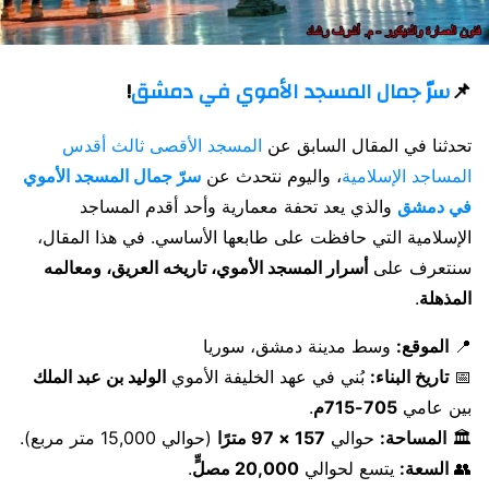
📌
سرّ جمال المسجد الأموي في دمشق
!
تحدثنا في المقال السابق عن
المسجد الأقصى ثالث أقدس
المساجد الإسلامية
، واليوم نتحدث عن
سرّ جمال المسجد الأموي
في دمشق
والذي يعد تحفة معمارية وأحد أقدم المساجد
الإسلامية التي حافظت على طابعها الأساسي. في هذا المقال،
سنتعرف على
أسرار المسجد الأموي، تاريخه العريق، ومعالمه
المذهلة
.
📍
الموقع:
وسط مدينة دمشق، سوريا
📅
تاريخ البناء:
بُني في عهد الخليفة الأموي
الوليد بن عبد الملك
بين عامي
705-715م
.
🏛
المساحة:
حوالي
157 × 97 مترًا
(حوالي 15,000 متر مربع).
👥
السعة:
يتسع لحوالي
20,000 مصلٍّ
.