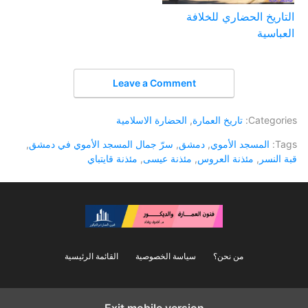
التاريخ الحضاري للخلافة
العباسية
Leave a Comment
Categories:
تاريخ العمارة
,
الحضارة الاسلامية
Tags:
المسجد الأموي
,
دمشق
,
سرّ جمال المسجد الأموي في دمشق
,
قبة النسر
,
مئذنة العروس
,
مئذنة عيسى
,
مئذنة قايتباي
من نحن؟
سياسة الخصوصية
القائمة الرئيسية