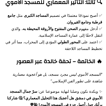
🔍 ثالثًا: التأثير المعماري للمسجد الأموي
✅ أصبح نموذجًا معتمدًا في تصميم
المساجد الكبرى
مثل
جامع
قرطبة وجامع القيروان
.
✅ أدخل مفهوم
الصحن المفتوح والأروقة المحيطة به
، والذي
انتقل لاحقًا إلى عمارة المساجد الإسلامية.
✅ اعتمد على
المحور الطولي
المؤدي إلى المحراب، مما أثر في
تخطيط المساجد اللاحقة
🔥 الخاتمة – تحفة خالدة عبر العصور
“المسجد الأموي ليس مجرد مسجد، بل هو أعجوبة معمارية
شاهدة على تطور الفن الإسلامي.”
✨ وبكدة نكون وصلنا لنهاية موضوعنا عن:
سرّ جمال المسجد
الأموي في دمشق
هل أعجبك هذا التحليل المعماري؟ 🤔 شاركنا
برأيك حول أجمل جزء في المسجد الأموي! 🕌💬