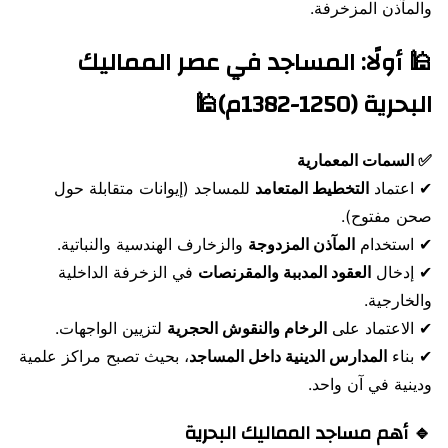
والمآذن المزخرفة.
🕌
أولًا: المساجد في عصر المماليك
البحرية (1250-1382م)
🕌
✅ السمات المعمارية
✔ اعتماد
التخطيط المتعامد
للمساجد (إيوانات متقابلة حول
صحن مفتوح).
✔ استخدام
المآذن المزدوجة
والزخارف الهندسية والنباتية.
✔ إدخال
العقود المدببة والمقرنصات
في الزخرفة الداخلية
والخارجية.
✔ الاعتماد على
الرخام والنقوش الحجرية
لتزيين الواجهات.
✔ بناء
المدارس الدينية داخل المساجد
، بحيث تصبح مراكز علمية
ودينية في آن واحد.
🔹 أهم مساجد المماليك البحرية