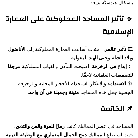
بأشكال هندسيَّة بديعة.
🔹 تأثير المساجد المملوكية على العمارة
الإسلامية
🏛
تأثير عالمي
: امتدت أساليب العمارة المملوكية إلى
الأناضول
وبلاد الشام وحتى الهند المغولية
.
🎨
إبداع في الزخرفة
: أصبحت المآذن والقباب المملوكية
مرجعًا
للتصميمات العثمانية لاحقًا
.
🏗
الاستدامة والابتكار
: استخدام الأحجار المحلية والزخرفة
الجصية جعل هذه المساجد
متينة وجميلة في آن واحد
.
📌 الخاتمة
المساجد في عصر المماليك كانت
رمزًا للقوة والفن والتدين
،
حيث استطاع المماليك
دمج الجمال المعماري مع الوظيفة الدينية