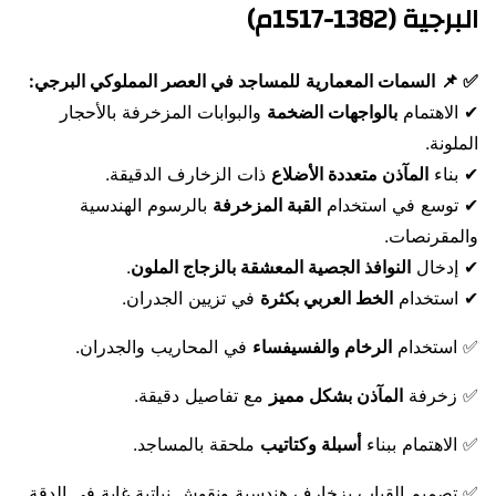
البرجية (1382-1517م)
✅
📌
السمات المعمارية
للمساجد في العصر المملوكي البرجي:
✔ الاهتمام
بالواجهات الضخمة
والبوابات المزخرفة بالأحجار
الملونة.
✔ بناء
المآذن متعددة الأضلاع
ذات الزخارف الدقيقة.
✔ توسع في استخدام
القبة المزخرفة
بالرسوم الهندسية
والمقرنصات.
✔ إدخال
النوافذ الجصية المعشقة بالزجاج الملون
.
✔ استخدام
الخط العربي بكثرة
في تزيين الجدران.
✅ استخدام
الرخام والفسيفساء
في المحاريب والجدران.
✅ زخرفة
المآذن بشكل مميز
مع تفاصيل دقيقة.
✅ الاهتمام ببناء
أسبلة وكتاتيب
ملحقة بالمساجد.
✅ تصميم القباب بزخارف هندسية ونقوش نباتية غاية في الدقة.