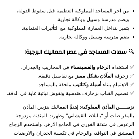
من آخر المساجد المملوكية العظيمة قبل سقوط الدولة،
ويضم مدرسة وسبيل ووكالة تجارية.
يتميز بتداخل العمارة المملوكية مع التأثيرات العثمانية.
يضم مدرسة وسبيل ووكالة تجارية.
🔍 سمات المساجد في عصر المماليك البرجية:
✅ استخدام
الرخام والفسيفساء
في المحاريب والجدران.
✅ زخرفة
المآذن بشكل مميز
مع تفاصيل دقيقة.
✅ الاهتمام ببناء
أسبلة وكتاتيب
ملحقة بالمساجد.
✅ تصميم القباب بزخارف هندسية ونقوش نباتية غاية في الدقة.
تزييـــــن المآذن المملوكية
: إهتمَّ المماليك بتزيين المآذن
بالمقرنصات أو “بالبلاط القيشاني” وظهرت المئذنة مزدوجة
الرءوس في مئذنة الغوري في الجامع الازهر، واستخدم الزجاج
المعشق في النوافذ، والرخام في تكسية الجدران والارضيات