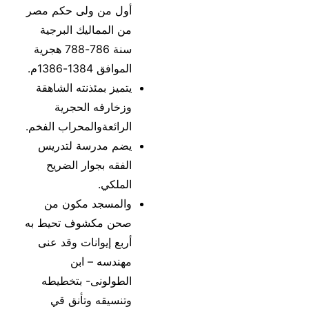
أول من ولى حكم مصر
من المماليك البرجية
سنة 786-788 هجرية
الموافق 1384-1386م.
يتميز بمئذنته الشاهقة
وزخارفه الحجرية
الرائعةوالمحراب الفخم.
يضم مدرسة لتدريس
الفقه بجوار الضريح
الملكي.
والمسجد مكون من
صحن مكشوف تحيط به
أربع إيوانات وقد عنى
مهندسه – ابن
الطولونى- بتخطيطه
وتنسيقه وتأنق قي