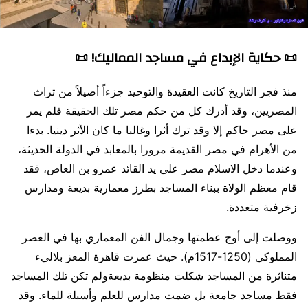
📜 حكاية الإبداع في مساجد المماليك! 📜
منذ فجر التاريخ كانت العقيدة والتوحيد جزءاً أصيلاً من تراث
المصريين، وقد أدرك كل من حكم مصر تلك الحقيقة فلم يمر
على مصر حاكم إلا وقد ترك أثرا وغالبا ما كان الأثر دينيا. بدءا
من الأهرام في مصر القديمة مرورا بالمعابد في الدولة الحديثة،
وعندما دخل الاسلام مصر على يد القائد عمرو بن العاص، فقد
قام معظم الولاة ببناء المساجد بطرز معمارية بديعة ومدارس
زخرفية متعددة.
ووصلت إلى أوج عظمتها وجمال الفن المعماري بها في العصر
المملوكي (1250-1517م). حيث عمرت قاهرة المعز بلاليء
متناثرة من المساجد شكلت منظومة بديعةولم تكن تلك المساجد
فقط مساجد جامعة بل ضمت مدارس للعلم وأسبلة للماء. وقد