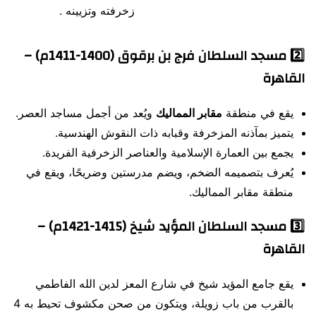
زخرفته وتزيينه .
2️⃣
مسجد السلطان فرج بن برقوق (1400-1411م) –
القاهرة
يقع في منطقة
مقابر المماليك
ويُعد من أجمل مساجد العصر.
يتميز بمآذنه المزخرفة وقبابه ذات النقوش الهندسية.
يجمع بين العمارة الإسلامية والعناصر الزخرفية الفريدة.
يُعرف بتصميمه الضخم، ويضم مدرستين وضريحًا، ويقع في
منطقة مقابر المماليك.
3️⃣
مسجد السلطان المؤيد شيخ (1415-1421م) –
القاهرة
يقع جامع المؤيد شيخ في شارع المعز لدين الله الفاطمي
بالقرب من باب زويلة، ويتكون من صحن مكشوف تحيط به 4