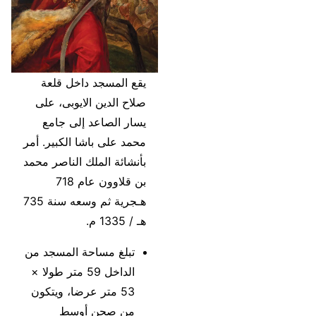
يقع المسجد داخل قلعة
صلاح الدين الايوبى، على
يسار الصاعد إلى جامع
محمد على باشا الكبير. أمر
بأنشائة الملك الناصر محمد
بن قلاوون عام 718
هـجرية ثم وسعه سنة 735
هـ / 1335 م.
تبلغ مساحة المسجد من
الداخل 59 متر طولا ×
53 متر عرضا، ويتكون
من صحن أوسط