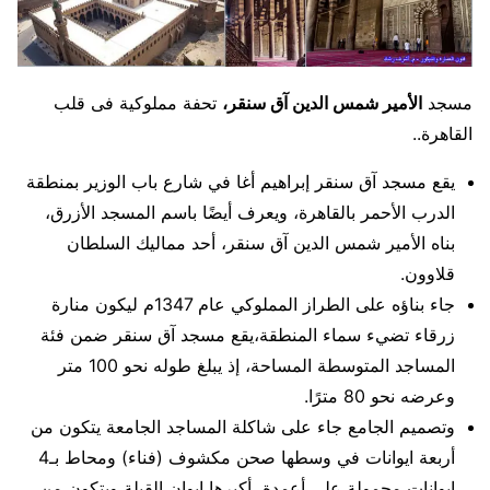
مسجد
الأمير شمس الدين آق سنقر،
تحفة مملوكية فى قلب
القاهرة..
يقع مسجد آق سنقر إبراهيم أغا في شارع باب الوزير بمنطقة
الدرب الأحمر بالقاهرة، ويعرف أيضًا باسم المسجد الأزرق،
بناه الأمير شمس الدين آق سنقر، أحد مماليك السلطان
قلاوون.
جاء بناؤه على الطراز المملوكي عام 1347م ليكون منارة
زرقاء تضيء سماء المنطقة،يقع مسجد آق سنقر ضمن فئة
المساجد المتوسطة المساحة، إذ يبلغ طوله نحو 100 متر
وعرضه نحو 80 مترًا.
وتصميم الجامع جاء على شاكلة المساجد الجامعة يتكون من
أربعة ايوانات في وسطها صحن مكشوف (فناء) ومحاط بـ4
إيوانات محمولة على أعمدة، أكبرها إيوان القبلة ويتكون من