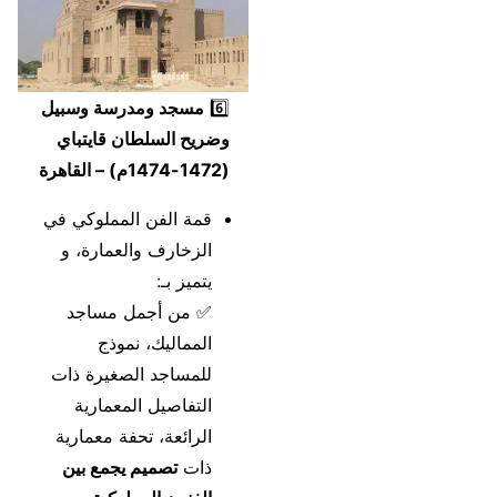
6️⃣
مسجد ومدرسة وسبيل
وضريح السلطان قايتباي
(1472-1474م) – القاهرة
قمة الفن المملوكي في
الزخارف والعمارة، و
يتميز بـ:
✅ من أجمل مساجد
المماليك، نموذج
للمساجد الصغيرة ذات
التفاصيل المعمارية
الرائعة، تحفة معمارية
ذات
تصميم يجمع بين