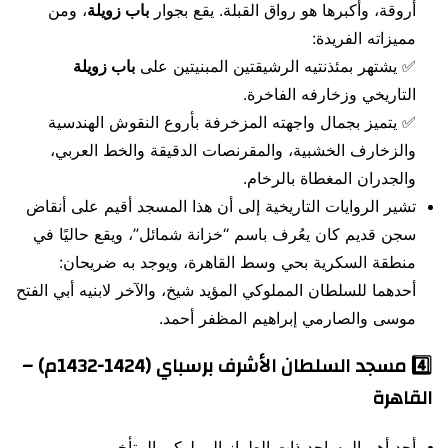
أروقة، وأكبرها هو رواق القبلة. يقع بجوار
باب زويلة
، ومن
مميزاته الفريدة:
✅ يشتهر بمئذنتيه الرشيقتين المبنيتين على
باب زويلة
التاريخي وزخارفه الفاخرة.
✅ يتميز بجمال واجهته المزخرفة بأروع النقوش الهندسية
والزخارف الخشبية، والمقرنصات الدقيقة والخط العربي،
والجدران المغطاة بالرخام.
تشير الروايات التاريخية إلى أن هذا المسجد أقيم على أنقاض
سجن قديم كان يعُرف باسم “خزانة شمائل”، ويقع حاليًا في
منطقة السكرية بحي وسط القاهرة، ويوجد به ضريحان:
أحدهما للسلطان المملوكي المؤيد شيخ، والآخر لابنيه أبي الفتح
موسى والصارمي إبراهيم المظفر أحمد.
4️⃣
مسجد السلطان الأشرف برسباي (1424-1432م) –
القاهرة
أحد أهم المساجد ذات الطراز المملوكي المتأخر.