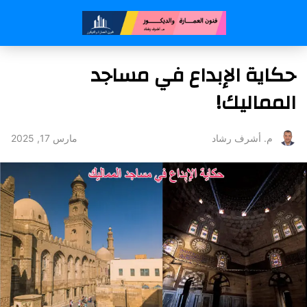
حكاية الإبداع في مساجد
المماليك!
مارس 17, 2025
م. أشرف رشاد