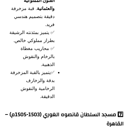
الفنون المملوكية
والعثمانية
. قبة مزخرفة
دقيقة بتصميم هندسي
فريد.
✅ يتميز بمئذنته الرشيقة
بطراز مملوكي خالص.
✅ محاريب مغطاة
بالرخام والنقوش
الذهبية.
✅يتميز بالقبة المزخرفة
بدقة والزخارف
الرخامية والنقوش
الدقيقة.
7️⃣
مسجد السلطان قانصوه الغوري (1503-1505م) –
القاهرة