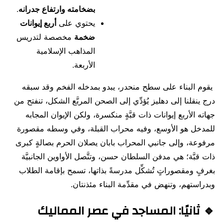
بضخامته وارتفاع جدرانه
.
يحتوي على
أربع إيوانات
ضخمة
مخصصة لتدريس
المذاهب الإسلامية
الأربعة.
يقوم البناء على سطح منحدر، يبدو بمدخله الفخم وقد سبقه
درج ينقلنا إلى دهليز يُؤدِّي إلى الصحن المربَّع الشكل، تنفتح من
جهاته الأربع إيوانات ذات قبَّةٍ منكسرة، ولكن الإيوان المجابه
للمدخل هو الأوسع، وفيه محراب القبلة، وفي وسطه مقصورة
مرفوعة، وإلى جانبي المحراب بابان يصلان الحرم بصالةٍ كبرى
ذات قبَّة؛ هي مدفن السلطان حسن، وتتَّصل الأواوين الجانبيَّة
بغرفٍ ومقصوراتٍ تُشكِّل مدرسةً بذاتها، تسمح بإقامة الطلاب
وبدراستهم، وتنهض في مقدِّمة البناء مئذنتان.
🔹 ثانيًا: المساجد في عصر المماليك