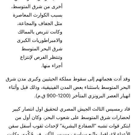
أخرى من شرق المتوسط،
بسبب الكوارث المعاصرة
مثل الجفاف والمجاعة،
وكانت تتربص بالممالك
والامبراطوريات الكبرى
شرق البحر المتوسط
وتنتظر الفرص لإنتزاع
أجزاء منها.
وقد أدت هجماتهم إلى سقوط مملكة الحيثيين وكبرى مدن شرق
البحر المتوسط باستثناء بعض المدن الفينيقية، وذلك قبل وأثناء
انهيار العصر البرونزي المتأخر (1200-900 ق.م).
قاد رمسيس الثالث الجيش المصري لتحقيق اول انتصار كبير
لحضارات شرق المتوسط على شعوب البحر، وكان أول من
ابتكر قوات تشبه “الضفادع البشرية” لإحداث ثقوب أسفل سفن
الأعداء لإغراقها، واتّبع سياسة رمسيس الثّاني في حُكْمِه، وكانت