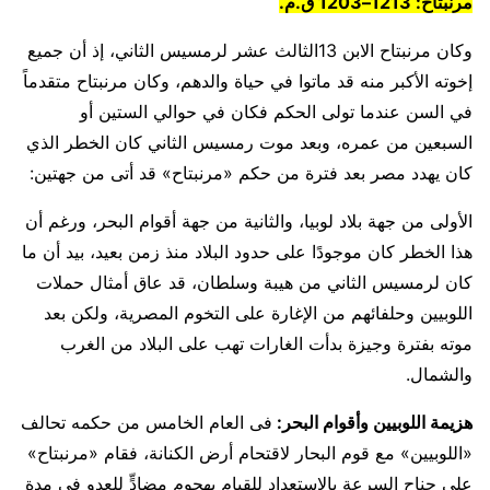
مرنبتاح: 1213–1203 ق.م.
وكان مرنبتاح الابن 13الثالث عشر لرمسيس الثاني، إذ أن جميع
إخوته الأكبر منه قد ماتوا في حياة والدهم، وكان مرنبتاح متقدماً
في السن عندما تولى الحكم فكان في حوالي الستين أو
السبعين من عمره، وبعد موت رمسيس الثاني كان الخطر الذي
كان يهدد مصر بعد فترة من حكم «مرنبتاح» قد أتى من جهتين:
الأولى من جهة بلاد لوبيا، والثانية من جهة أقوام البحر، ورغم أن
هذا الخطر كان موجودًا على حدود البلاد منذ زمن بعيد، بيد أن ما
كان لرمسيس الثاني من هيبة وسلطان، قد عاق أمثال حملات
اللوبيين وحلفائهم من الإغارة على التخوم المصرية، ولكن بعد
موته بفترة وجيزة بدأت الغارات تهب على البلاد من الغرب
والشمال.
هزيمة اللوبيين وأقوام البحر:
فى العام الخامس من حكمه تحالف
«اللوبيين» مع قوم البحار لاقتحام أرض الكنانة، فقام «مرنبتاح»
على جناح السرعة بالاستعداد للقيام بهجوم مضادٍّ للعدو في مدة