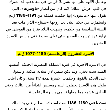
وعامل الآلهة على أنها بشر بلا قرابين في معابدهم. قد اشترك
في قلب عرش الملك؛ لأنه كان من أنصار «
تاوسرت
»، التي
يقول عنها «مانيتون» إنها حكمت كملكة من
1191–1189 ق.م.
واستمرَّت في حكم البلاد بعد زوجها «سبتاح» الذي مات بعد
السنة السادسة من حكمه، وشهدت البلاد فترة من الفوضى في
نهاية عهد توسرت القصير حتى تولى ست ناختي وأسس الأسرة
العشرين.
الأسرة العشرون (الرعامسة) 1189-1077 ق.م.
هي الاسرة الأخيرة في فترة المملكة المصرية الحديثة، أسسها
الملك ست نختي، ولم يكن ينتمي لاي سلالة ملكية، واستولى
على الحكم بالقوة، وحكمت الاسرة لمدة 117 سنة، وكان أغلب
ملوك هذه الأسرة يحملون اسم رمسيس ابتداءاً من الثالث وحتى
الحادي عشر، مما جعلها تسمى بأسرة الرعامسة.
ست ناختي 1189–1186
تمت استعادة النظام على يد الملك
ست ناختي، مؤسس الأسرة العشرون، حيث أعاد للبلاد وحدتها