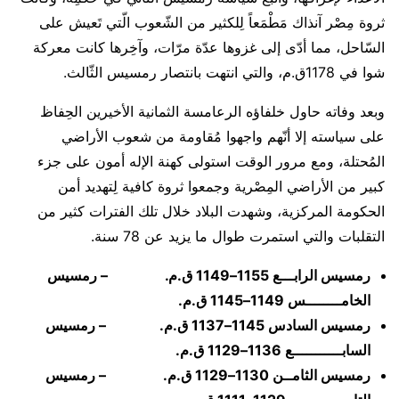
ثروة مِصْر آنذاك مَطْمَعاً لِلكثير من الشّعوب الّتي تَعيش على
السّاحل، مما أدّى إلى غزوها عدّة مرّات، وآخِرها كانت معركة
شوا في 1178ق.م، والتي انتهت بانتصار رمسيس الثّالث.
وبعد وفاته حاول خلفاؤه الرعامسة الثمانية الأخيرين الحِفاظ
على سياسته إلا أنّهم واجهوا مُقاومة من شعوب الأراضي
المُحتلة، ومع مرور الوقت استولى كهنة الإله أمون على جزء
كبير من الأراضي المِصْرية وجمعوا ثروة كافية لِتهديد أمن
الحكومة المركزية، وشهدت البلاد خلال تلك الفترات كثير من
التقلبات والتي استمرت طوال ما يزيد عن 78 سنة.
رمسيس الرابـــع 1155–1149 ق.م. – رمسيس
الخامــــــــس 1149–1145 ق.م.
رمسيس السادس 1145–1137 ق.م. – رمسيس
السابـــــــــــع 1136–1129 ق.م.
رمسيس الثامــن 1130–1129 ق.م. – رمسيس