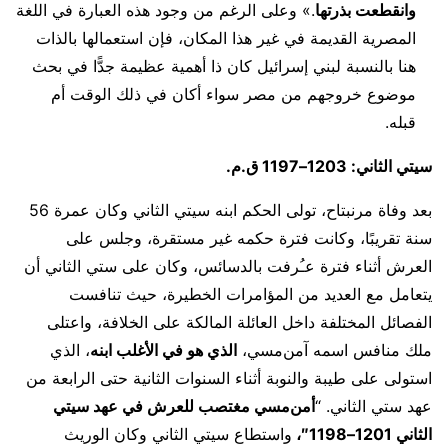
وانقطعت بذرتها
.» وعلى الرغم من وجود هذه العبارة في اللغة
المصرية القديمة في غير هذا المكان، فإن استعمالها بالذات
هنا بالنسبة لبني إسرائيل كان ذا أهمية عظيمة جدًّا في بحث
موضوع خروجهم من مصر سواء أكان في ذلك الوقت أم
قبله.
سيتي الثاني: 1203–1197 ق.م.
بعد وفاة مرنبتاح، تولى الحكم ابنه سيتي الثاني وكان عمرة 56
سنة تقريبًا، وكانت فترة حكمه غير مستقرة، وجلس على
العرش أثناء فترة عـُرفت بالدسائس، وكان على ستي الثاني أن
يتعامل مع العديد من المؤامرات الخطيرة، حيث تنافست
الفصائل المختلفة داخل العائلة المالكة على الخلافة، واعتلى
ملك منافس اسمه آمن‌مسي،
الذي هو في الأغلب ابنه
، الذي
استولى على طيبة والنوبة أثناء السنوات الثانية حتى الرابعة من
عهد ستي الثاني. “
أمن‌مسي مغتصب للعرش في عهد سيتي
الثاني 1201–1198″،
واستطاع سيتي الثاني وكان الوريث