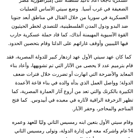
عسكريًا ناجحًا أعاد تأكيد سلطته على إمبراطورية مصر
الضعيفة في غرب آسيا. وضع سيتي الأساس للعمليات
العسكرية في سوريا من خلال القتال في مناطق أبعد جنوبا
ضد البدو ودول المدن الفلسطينية، للتصدي لخطر الحيثيون
القوة الآسيوية المهيمنة أنذاك، كما قاد حملة عسكرية حارب
فيها الليبيين وأوقف غاراتهم على الدلتا وقام بتحصين الحدود.
كما كان عهد سيتي الأول عهد ازدهار كبير للدولة المصرية، فقد
قام بترميم عدد لا يحصى من الآثار التي تم تشويهها، وأعاد بناء
المعابد والأضرحة التي انهارت أو تضررت خلال فترات ضعف
الدولة؛ وواصل العمل الذي بدأه والده في بناء قاعة الأعمدة
الكبيرة بالكرنك والتي تعد من أروع آثار العمارة المصرية، كما
تظهر الزخرفة الراقية لآثاره في معبده في أبيدوس. كما فتح
المناجم والمحاجر، وحفر الآبار.
وقام سيتي الأول بتعين ابنه رمسيس الثاني وليًا للعهد وعمره
14عام واشركه معه في إدارة الدولة، وتولى رمسيس الثاني