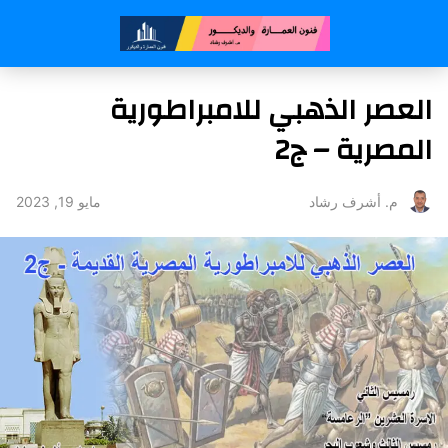
العصر الذهبي للامبراطورية
المصرية – ج2
مايو 19, 2023
م. أشرف رشاد