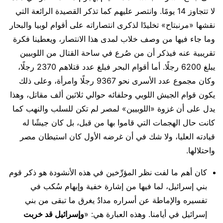
لا تتجاوز 14 يومًا. وانتصر عليهم كما تذكر القصيدة الرائعة التي
نقشها «مرنبتاح» تخليدًا لذكرى انتصاراته على أقوام لوبيا والبحار
وما جاء فيها من وصف خلاب لمدى هذا الانتصار، ويعطينا فكرة
تقريبية عنه فيذكر أن من صُرع في ساحة القتال من اللوبيين
يبلغ 6200 رجلًا. أما أقوام البحر فبلغ عدد قتلاهم 2370 رجلًا،
وكان مجموع عدد الأسرى نحو 9367 رجلًا وامرأة، وعلى ذلك
يكون قوام الجيش اللوبي وحلفائه حوالي ثلاثين ألف مقاتل، وهذا
يدل على أن غزوة «اللوبيين» لمصر لم تكن للسلب والنهب كما
كانت حال الهجمات التي قاموا بها من قبل، بل كان جيشًا له
قيادته العليا، ولا شك في أن غرضه الأول كان استيطان مصر
واحتلالها.
كان أهم ما لفت نظر المؤرِّخين في هذه الأنشودة هو ذكر قوم
بني إسرائيل، لما فيها من إشارة خفية وإبهام سُكب في
تفسيره والإماطة عن أسراره مدادٌ يغرق ما تبقى من بني
إسرائيل في أيامنا. وهذه العبارة هي: «
وإسرائيل قد خربت