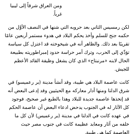
ومن العراق شرقاً إلى ليبيا
غرباً.
لكن رمسيس الثاني بعد حروبه التي شنها في النصف الأوَّل من
حكمه جنح للسلم وأخذ يحكم البلاد في هدوء مستمر أربعين عامًا
تقريبًا بعد ذلك. والظاهر أنه في شيخوخته قد اعتزل كل سياسة
تؤدِّي إلى الحرب، وترك أمر حراسة حدود إمبراطوريته بطبيعة
الحال لابنه «مرنبتاح» الذي كان يشغل وظيفة القائد الأعظم
للجيش.
كانت عاصمة البلاد هي طيبة، وقد أنشأ مدينة (بر رعميسو) في
شرق الدلتا ومنها أدار معاركه مع الحيثيين وقد إدعى البعض أنه
قد إتخذها عاصمة جديدة للبلاد وهذا بالطبع غير صحيح، فوجود
كل الآثار له في الجنوب يدحض ادعاء البعض أن عاصمة الحكم
في عهده كانت في الدلتا في مدينة (بر رعميس) لأن كل ما
خلفه من آثار ومعابد عظيمة كانت في جنوب مصر حيث
العاصمة كما هي طيبة.