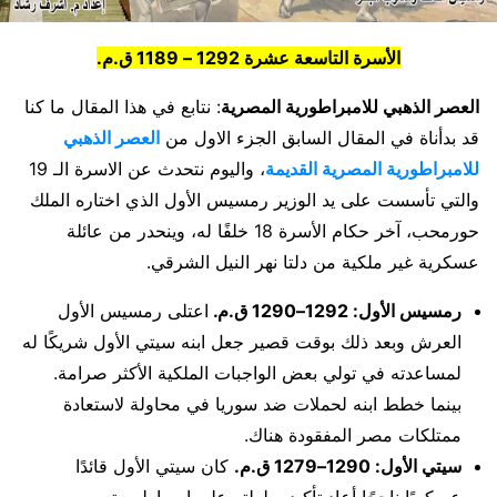
الأسرة التاسعة عشرة 1292 – 1189 ق.م.
العصر الذهبي للامبراطورية المصرية
: نتابع في هذا المقال ما كنا
قد بدأناة في المقال السابق الجزء الاول من
العصر الذهبي
للامبراطورية المصرية القديمة
، واليوم نتحدث عن الاسرة الـ 19
والتي تأسست على يد الوزير رمسيس الأول الذي اختاره الملك
حورمحب، آخر حكام الأسرة 18 خلفًا له، وينحدر من عائلة
عسكرية غير ملكية من دلتا نهر النيل الشرقي.
رمسيس الأول: 1292–1290 ق.م.
اعتلى رمسيس الأول
العرش وبعد ذلك بوقت قصير جعل ابنه سيتي الأول شريكًا له
لمساعدته في تولي بعض الواجبات الملكية الأكثر صرامة.
بينما خطط ابنه لحملات ضد سوريا في محاولة لاستعادة
ممتلكات مصر المفقودة هناك.
سيتي الأول: 1290–1279 ق.م.
كان سيتي الأول قائدًا