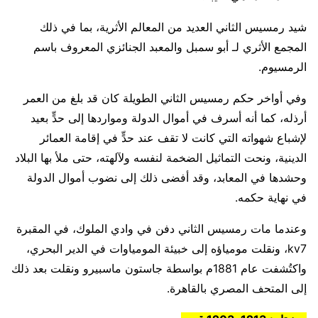
شيد رمسيس الثاني العديد من المعالم الأثرية، بما في ذلك
المجمع الأثري لـ أبو سمبل والمعبد الجنائزي المعروف باسم
الرمسيوم.
وفي أواخر حكم رمسيس الثاني الطويلة كان قد بلغ من العمر
أرذله، كما أنه أسرف في أموال الدولة ومواردها إلى حدٍّ بعيد
لإشباع شهواته التي كانت لا تقف عند حدٍّ في إقامة العمائر
الدينية، ونحت التماثيل الضخمة لنفسه ولآلهته، حتى ملأ بها البلاد
وحشدها في المعابد، وقد أفضى ذلك إلى نضوب أموال الدولة
في نهاية حكمه.
وعندما مات رمسيس الثاني دفن في وادي الملوك، في المقبرة
kv7، ونقلت مومياؤه إلى خبيئة المومياوات في الدير البحري،
واكتُشفت عام 1881م بواسطة جاستون ماسبيرو ونقلت بعد ذلك
إلى المتحف المصري بالقاهرة.