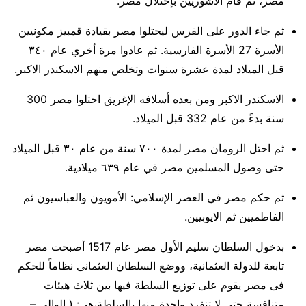
مصر، ثم قام الاشوريين بإحتلال مصر.
ثم جاء الدور على الفرس ليحتلوا مصر بقيادة قمبيز مكونيين
الأسرة 27 الأسرة الفارسية. ثم عادوا مرة أخري عام ٣٤٠
قبل الميلاد لمدة عشرة سنوات وتخلص منهم الاسكندر الاكبر.
الاسكندر الاكبر ومن بعده أسلافه الإغريق احتلوا مصر 300
سنة بدءً من عام 332 قبل الميلاد.
ثم احتل الرومان مصر لمدة ٧٠٠ سنة من عام ٣٠ قبل الميلاد
حتى وصول المسلمين مصر في عام ٦٣٩ ميلادية.
ثم حكم مصر في العصر الإسلامي: الأمويون والعباسيون ثم
الفاطميين ثم الايوبيين.
بدخول السلطان سليم الأول مصر عام 1517 أصبحت مصر
تابعة للدولة العثمانية، ووضع السلطان العثمانى نظاماً للحكم
فى مصر يقوم على توزيع السلطة فيها بين ثلاث هيئات
متنافسة حتى لا تنفرد واحدة منها بالسلطة،هي: ( الوالى –