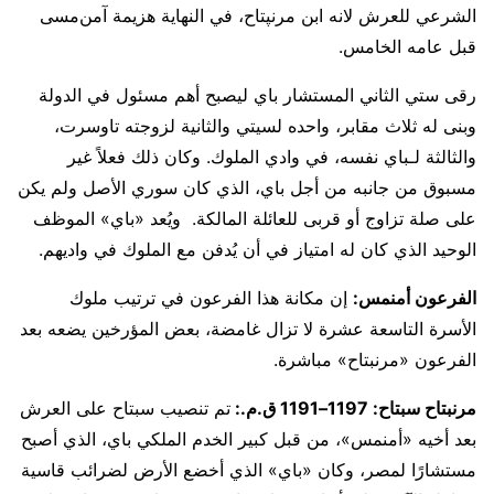
الشرعي للعرش لانه ابن مرنپتاح، في النهاية هزيمة آمن‌مسى
قبل عامه الخامس.
رقى ستي الثاني المستشار باي ليصبح أهم مسئول في الدولة
وبنى له ثلاث مقابر، واحده لسيتي والثانية لزوجته تاوسرت،
والثالثة لـباي نفسه، في وادي الملوك. وكان ذلك فعلاً غير
مسبوق من جانبه من أجل باي، الذي كان سوري الأصل ولم يكن
على صلة تزاوج أو قربى للعائلة المالكة. ويُعد «باي» الموظف
الوحيد الذي كان له امتياز في أن يُدفن مع الملوك في واديهم.
الفرعون أمنمس:
إن مكانة هذا الفرعون في ترتيب ملوك
الأسرة التاسعة عشرة لا تزال غامضة، بعض المؤرخين يضعه بعد
الفرعون «مرنبتاح» مباشرة.
مرنبتاح سبتاح: 1197–1191 ق.م.:
تم تنصيب سبتاح على العرش
بعد أخيه «أمنمس»، من قبل كبير الخدم الملكي باي، الذي أصبح
مستشارًا لمصر، وكان «باي» الذي أخضع الأرض لضرائب قاسية