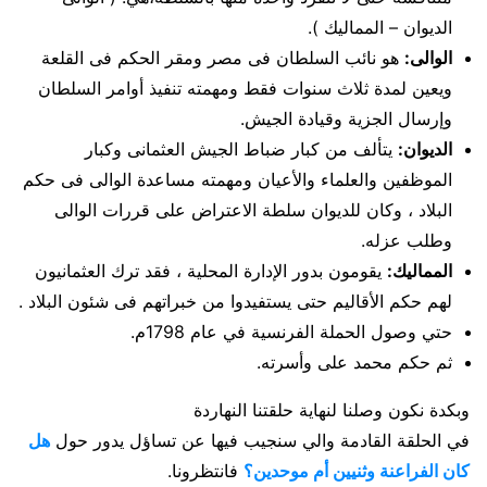
الديوان – المماليك ).
الوالى:
هو نائب السلطان فى مصر ومقر الحكم فى القلعة
ويعين لمدة ثلاث سنوات فقط ومهمته تنفيذ أوامر السلطان
وإرسال الجزية وقيادة الجيش.
الديوان:
يتألف من كبار ضباط الجيش العثمانى وكبار
الموظفين والعلماء والأعيان ومهمته مساعدة الوالى فى حكم
البلاد ، وكان للديوان سلطة الاعتراض على قررات الوالى
وطلب عزله.
المماليك:
يقومون بدور الإدارة المحلية ، فقد ترك العثمانيون
لهم حكم الأقاليم حتى يستفيدوا من خبراتهم فى شئون البلاد .
حتي وصول الحملة الفرنسية في عام 1798م.
ثم حكم محمد على وأسرته.
وبكدة نكون وصلنا لنهاية حلقتنا النهاردة
في الحلقة القادمة والي سنجيب فيها عن تساؤل يدور حول
هل
كان الفراعنة وثنيين أم موحدين؟
فانتظرونا.