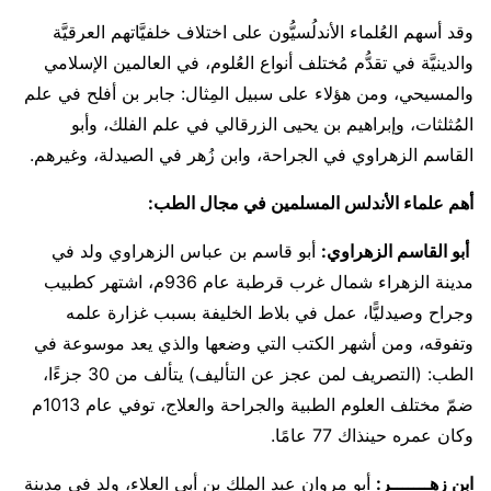
وقد أسهم العُلماء الأندلُسيُّون على اختلاف خلفيَّاتهم العرقيَّة
والدينيَّة في تقدُّم مُختلف أنواع العُلوم، في العالمين الإسلامي
والمسيحي، ومن هؤلاء على سبيل المِثال: جابر بن أفلح في علم
المُثلثات، وإبراهيم بن يحيى الزرقالي في علم الفلك، وأبو
القاسم الزهراوي في الجراحة، وابن زُهر في الصيدلة، وغيرهم.
أهم علماء الأندلس المسلمين في مجال الطب:
أبو القاسم الزهراوي
:
أبو قاسم بن عباس الزهراوي ولد في
مدينة الزهراء شمال غرب قرطبة عام 936م، اشتهر كطبيب
وجراح وصيدليًّا، عمل في بلاط الخليفة بسبب غزارة علمه
وتفوقه، ومن أشهر الكتب التي وضعها والذي يعد موسوعة في
الطب: (التصريف لمن عجز عن التأليف) يتألف من 30 جزءًا،
ضمّ مختلف العلوم الطبية والجراحة والعلاج، توفي عام 1013م
وكان عمره حينذاك 77 عامًا.
ابن زهـــــــر:
أبو مروان عبد الملك بن أبي العلاء، ولد في مدينة