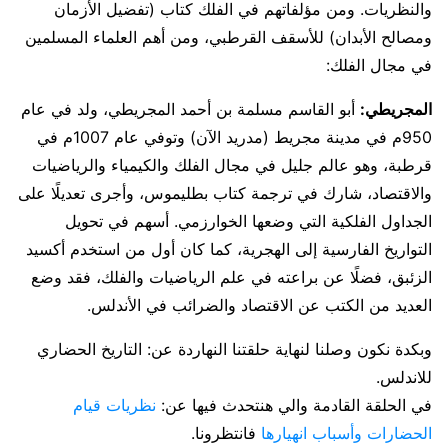
والنظريات. ومن مؤلفاتهم في الفلك كتاب (تفضيل الأزمان
ومصالح الأبدان) للأسقف القرطبي، ومن أهم العلماء المسلمين
في مجال الفلك:
المجريطي:
أبو القاسم مسلمة بن أحمد المجريطي، ولد في عام
950م في مدينة مجريط (مدريد الآن) وتوفي عام 1007م في
قرطبة، وهو عالم جليل في مجال الفلك والكيمياء والرياضيات
والاقتصاد، شارك في ترجمة كتاب بطليموس، وأجرى تعديلًا على
الجداول الفلكية التي وضعها الخوارزمي. أسهم في تحويل
التواريخ الفارسية إلى الهجرية، كما كان أول من استخدم أكسيد
الزئبق، فضلًا عن براعته في علم الرياضيات والفلك، فقد وضع
العديد من الكتب عن الاقتصاد والضرائب في الأندلس.
وبكدة نكون وصلنا لنهاية حلقتنا النهاردة عن: التاريخ الحضاري
للاندلس.
في الحلقة القادمة والي هنتحدث فيها عن:
نظريات قيام
الحضارات وأسباب انهيارها
فانتظرونا.