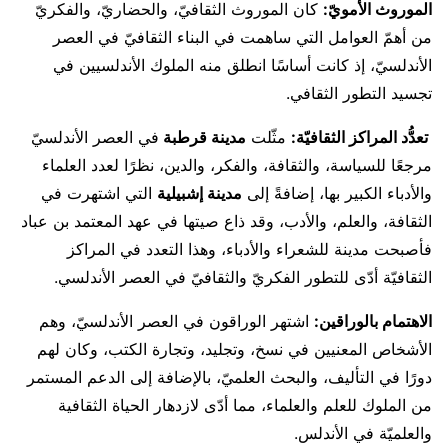
الموروث الأمويّ:
كان الموروث الثقافيّ، والحضاريّ، والفكريّ
من أهمّ العوامل التي ساهمت في البناء الثقافيّ في العصر
الأندلسيّ، إذ كانت أساسًا انطلق منه الملوك الأندلسيين في
تجسيد التطور الثقافي.
تعدُّد المراكز الثقافيّة:
مثّلت
مدينة قرطبة
في العصر الأندلسيّ
مرجعًا للسياسة، والثقافة، والفكر، والدين، نظرًا لعدد العلماء
والأدباء الكبير بها، إضافةً إلى
مدينة إشبيلية
التي اشتهرت في
الثقافة، والعلم، والأدب، وقد ذاع صيتها في عهد المعتمد بن عباد
فأصبحت مدينة للشعراء والأدباء، وهذا التعدد في المراكز
الثقافيّة أدّى للتطور الفكريّ والثقافيّ في العصر الأندلسي.
الاهتمام بالوراقين:
اشتهر الوراقون في العصر الأندلسيّ، وهم
الأشخاص المعنيين في نسخ، وتجليد، وتجارة الكتب، وكان لهم
دورًا في التأليف، والبحث العلميّ، بالإضافة إلى الدعم المستمر
من الملوك للعلم والعلماء، مما أدّى لازدهار الحياة الثقافية
والعلميّة في الأندلس.