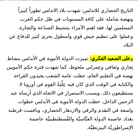
التاريخ الحضاري للاندلس: شهدت بلاد الاندلس تطوراً كبيراً
ونهضة شاملة على كافة المستويات في ظل حكم العرب
المسلمين لها، فقد اهتم الأمراء بتنشيط الصناعة والتجارة،
وعملوا على تنظيم جيش قوي وأسطول بحري كبير للدفاع عن
البلاد.
و
على الصعيد الفكري:
تميزت الدولة الأموية في الأندلس بنشاط
تِجاري وثقافي وعِمراني ملحوظ، كما شهدت فترة حكم الأمويين
نهضة في التعليم العام، جعلت عامة الشعب يجيدون القراءة
والكتابة في الوقت الذي كان فيه عِلْيَةُ القوم في أوروبا لا
يستطيعون ذلك. وبسبب الاستمرار في الاتجاه الذي أرساه عبد
الرحمن الداخل، خطت الدولة الأموية في الأندلس خطوات
واسعة في التقدم والرقي والازدهار الحضاري، ونافست قرطبة
بغداد عاصمة الدولة العبَّاسيَّة والقُسطنطينيَّة عاصمة
الإمبراطوريَّة البيزنطيَّة.