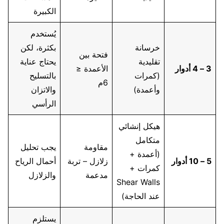
الكبيرة
يُستخدم
خرسانة
بكثرة، لكن
فتحة بين
تقليدية
يحتاج عناية
3 – 4 أدوار
الأعمدة ≤
(كمرات
بالتسليح
6م
وأعمدة)
والاتزان
الرأسي
هيكل إنشائي
متكامل
مقاومة
يجب تحليل
(أعمدة +
5 – 10 أدوار
زلازل – تربة
أحمال الرياح
كمرات +
مدعمة
والزلازل
Shear Walls
عند الحاجة)
يستلزم