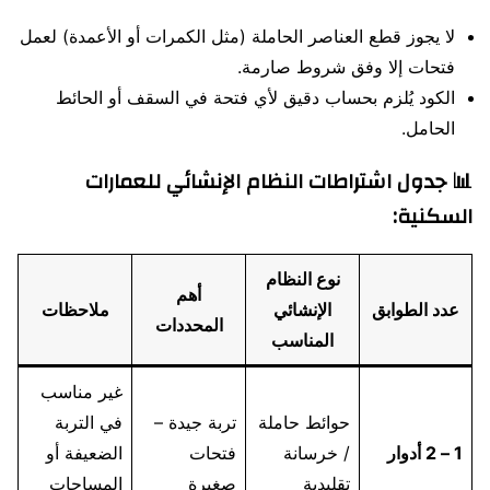
لا يجوز قطع العناصر الحاملة (مثل الكمرات أو الأعمدة) لعمل
فتحات إلا وفق شروط صارمة.
الكود يُلزم بحساب دقيق لأي فتحة في السقف أو الحائط
الحامل.
📊
جدول اشتراطات النظام الإنشائي للعمارات
السكنية
:
نوع النظام
أهم
عدد الطوابق
الإنشائي
ملاحظات
المحددات
المناسب
غير مناسب
حوائط حاملة
تربة جيدة –
في التربة
1 – 2 أدوار
/ خرسانة
فتحات
الضعيفة أو
تقليدية
صغيرة
المساحات