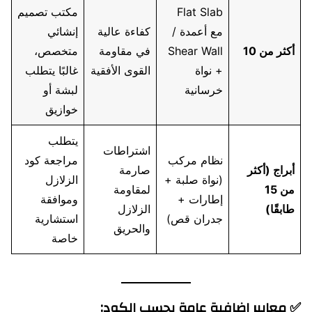
Flat Slab
مكتب تصميم
مع أعمدة /
كفاءة عالية
إنشائي
أكثر من 10
Shear Wall
في مقاومة
متخصص،
+ نواة
القوى الأفقية
غالبًا يتطلب
خرسانية
لبشة أو
خوازيق
يتطلب
اشتراطات
نظام مركب
مراجعة كود
أبراج (أكثر
صارمة
(نواة صلبة +
الزلازل
من 15
لمقاومة
إطارات +
وموافقة
طابقًا)
الزلازل
جدران قص)
استشارية
والحريق
خاصة
✅
معايير إضافية عامة بحسب الكود: