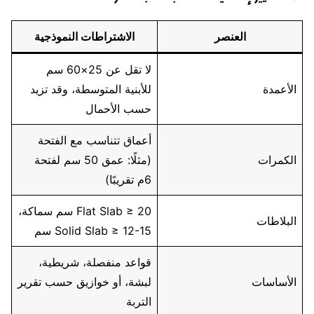
العنصر
الاشتراطات النموذجية
لا تقل عن 25×60 سم
الأعمدة
للأبنية المتوسطة، وقد تزيد
حسب الأحمال
أعماق تتناسب مع الفتحة
الكمرات
(مثلًا: عمق 50 سم لفتحة
6م تقريبًا)
Flat Slab ≥ 20 سم سماكة،
البلاطات
Solid Slab ≥ 12-15 سم
قواعد منفصلة، شريطية،
الأساسات
لبشة، أو خوازيق حسب تقرير
التربة