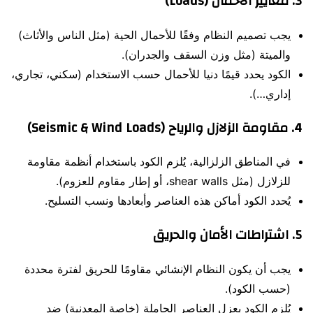
3.
معايير الأحمال (Loads)
يجب تصميم النظام وفقًا للأحمال الحية (مثل الناس والأثاث)
والميتة (مثل وزن السقف والجدران).
الكود يحدد قيمًا دنيا للأحمال حسب الاستخدام (سكني، تجاري،
إداري…).
4.
مقاومة الزلازل والرياح (Seismic & Wind Loads)
في المناطق الزلزالية، يُلزم الكود باستخدام أنظمة مقاومة
للزلازل (مثل shear walls، أو إطار مقاوم للعزوم).
يُحدد الكود أماكن هذه العناصر وأبعادها ونسب التسليح.
5.
اشتراطات الأمان والحريق
يجب أن يكون النظام الإنشائي مقاومًا للحريق لفترة محددة
(حسب الكود).
يُلزم الكود بعزل العناصر الحاملة (خاصة المعدنية) ضد