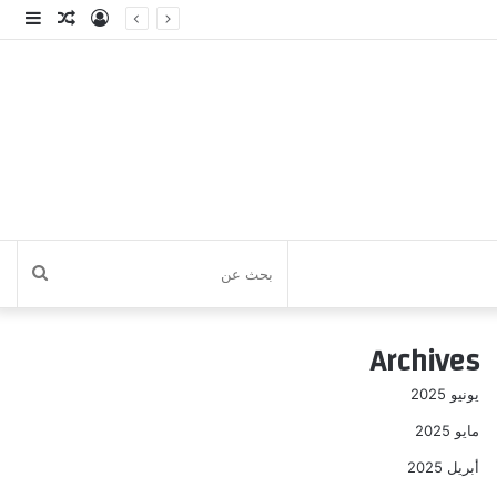
تسجيل
مقال
إضا
الدخول
عشوائي
عمو
جانب
بحث
عن
Archives
يونيو 2025
مايو 2025
أبريل 2025